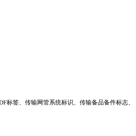
DF标签、传输网管系统标识、传输备品备件标志、