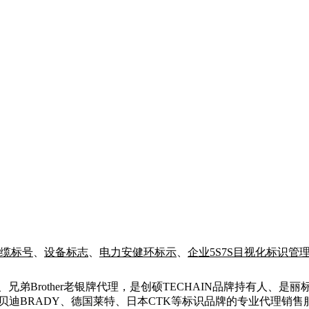
缆标号
、
设备标志
、
电力安健环标示
、
企业5S7S目视化标识管
、兄弟
Brother
老银牌代理，是创硕
TECHAIN
品牌持有人、是丽
贝迪
BRADY
、德国莱特、日本
CTK
等标识品牌的专业代理销售