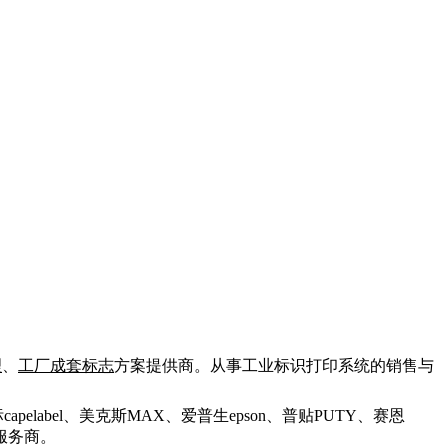
理
、
工厂成套标志
方案提供商。
从事工业标识打印系统的销售与
标
capelabel
、美克斯
MAX
、爱普生
epson
、普贴
PUTY
、赛恩
服务商。