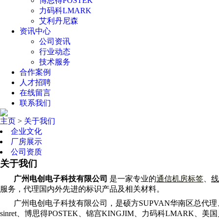
博思得POSTEK
力码科LMARK
艾利丹尼森
资讯中心
公司资讯
行业动态
技术服务
合作案例
人才招聘
在线留言
联系我们
主页
>
关于我们
企业文化
厂房展示
公司资质
关于我们
广州电创电子科技有限公司
是一家
专业的
通信机房标签
、
线
服务，代理国内外先进的标识产品及相关
材料
。
广州电创电子科技有限公司，是硕方
SUPVAN
华南区总代理
sinret
、博思得
POSTEK
、锦宫
KINGJIM
、力码科
LMARK
、美国