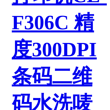
F306C 精
度300DPI
条码二维
码水洗唛