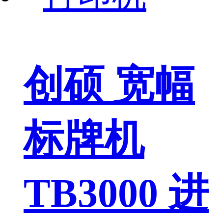
创硕 宽幅
标牌机
TB3000 进