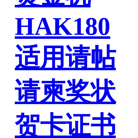
HAK180
适用请帖
请柬奖状
贺卡证书