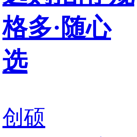
格多·随心
选
创硕